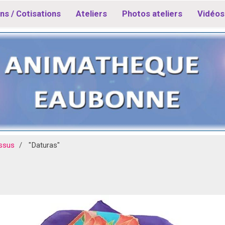
ns / Cotisations
Ateliers
Photos ateliers
Vidéos 
issus
"Daturas"