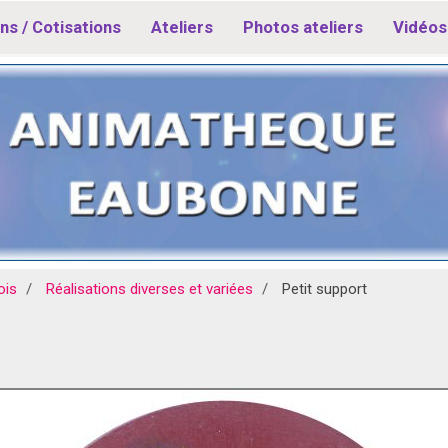
ns / Cotisations
Ateliers
Photos ateliers
Vidéos 
ois
Réalisations diverses et variées
Petit support