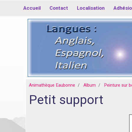
Accueil
Contact
Localisation
Adhésio
Animathèque Eaubonne
Album
Peinture sur b
Petit support