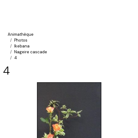
Animathèque
Photos
Ikebana
Nageire cascade
4
4