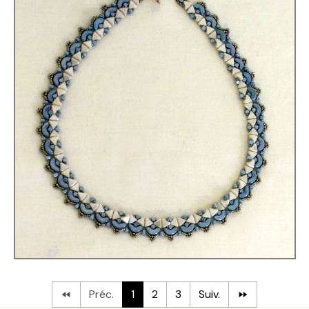
Préc.
1
2
3
Suiv.